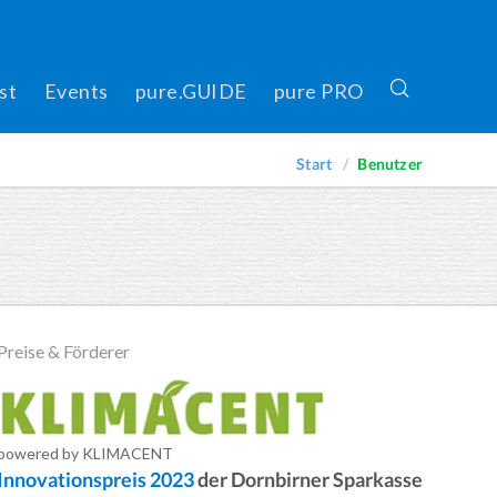
st
Events
pure.GUIDE
pure PRO
Start
Benutzer
Preise & Förderer
powered by KLIMACENT
Innovationspreis 2023
der Dornbirner Sparkasse