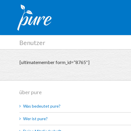
Benutzer
[ultimatemember form_id=“8765″]
über pure
Was bedeutet pure?
Wer ist pure?